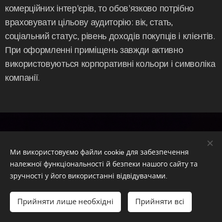
комерційних інтер'єрів, то обов'язково потрібно
враховувати цільову аудиторію: вік, стать,
соціальний статус, рівень доходів покупців і клієнтів.
При оформленні приміщень завжди активно
використовуються корпоративні кольори і символіка
компанії.
Дизайн фасаду будівель
Ми використовуємо файли cookie для забезпечення
Design of the facade
належної функціональності й безпеки нашого сайту та
зручності у його використанні відвідувачами.
житлових та комерційних будівель
Прийняти лише необхідні
Прийняти всі