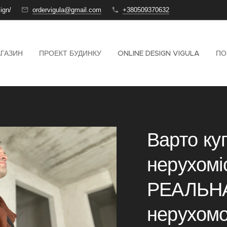
ign/
ordervigula@gmail.com
+380509370632
АГАЗИН
ПРОЕКТ БУДИНКУ
ONLINE DESIGN VIGULA
ПО
Варто ку
нерухоміс
РЕАЛЬНА
нерухомос