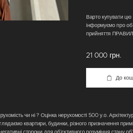
Варто купувати цю 
інформуємо про об'
прийняття ПРАВ
21 000
грн.
До кош
ухомість чи ні ? Оцінка нерухомості 500 у.о. Архітекту
Оглядаємо квартири, будинки, різного призначення при
негативні сторони для об'єктивного розуміння стану об'