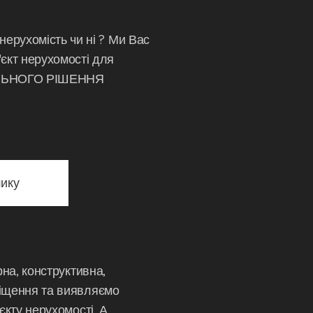
нерухомість чи ні ? Ми Вас
єкт нерухомості для
ИЛЬНОГО РІШЕННЯ
ику
рна, конструктивна,
міщення та виявляємо
єкту нерухомості. А