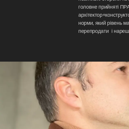
головне прийняті П
архітектор+конструкто
норми, який рівень ма
перепродати і нарешті