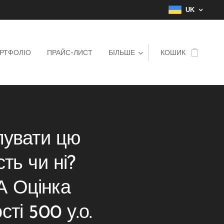
UK
РТФОЛІО
ПРАЙС-ЛИСТ
БІЛЬШЕ
КОШИК
пувати цю
ть чи ні?
 Оцінка
ті 500 у.о.