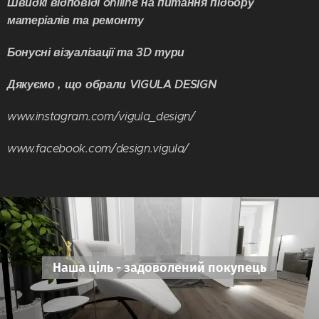
Швидкі відповіді onlline на питання підбору
матеріалів та ремонту
Бонусні візуалізації та 3D тури
Дякуємо , що обрали VIGULA DESIGN
www.instagram.com/vigula_design/
www.facebook.com/design.vigula/
Наша ціль - задоволений покупець