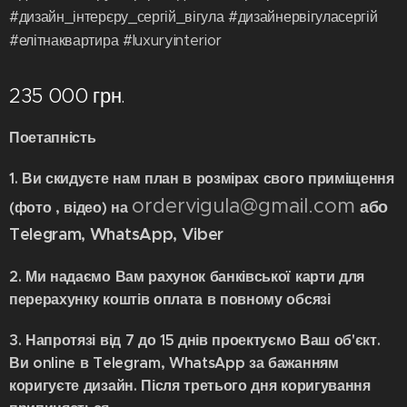
#дизайн_інтерєру_сергій_вігула #дизайнервігуласергій
#елітнаквартира #luxuryinterior
235 000
грн.
Поетапність
1. Ви скидуєте нам план в розмірах свого приміщення
ordervigula@gmail.com
або
(фото , відео)
на
Telegram, WhatsApp, Viber
2. Ми надаємо Вам рахунок банківської карти для
перерахунку коштів оплата в повному обсязі
3. Напротязі від 7 до 15 днів проектуємо Ваш об'єкт.
Ви online в Telegram, WhatsApp за бажанням
коригуєте дизайн. Після третього дня коригування