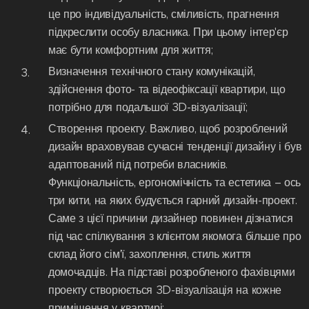
це про індивідуальність, сміливість, прагнення
підкреслити особу власника. При цьому інтер'єр
має бути комфортним для життя;
Визначення технічного стану комунікацій,
здійснення фото- та відеофіксації квартири, що
потрібно для подальшої 3D-візуалізації;
Створення проекту. Важливо, щоб розроблений
дизайн враховував сучасні тенденції дизайну і був
адаптований під потреби власників.
Функціональність, ергономічність та естетика – ось
три кити, на яких будується гарний дизайн-проект.
Саме з цієї причини дизайнер повинен дізнатися
під час спілкування з клієнтом якомога більше про
склад його сім'ї, захоплення, стиль життя
домочадців. На підставі розробленого фахівцями
проекту створюється 3D-візуалізація на кожне
приміщення у квартирі;