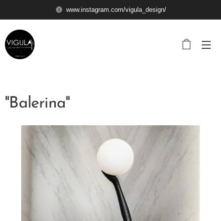
www.instagram.com/vigula_design/
''Balerina''